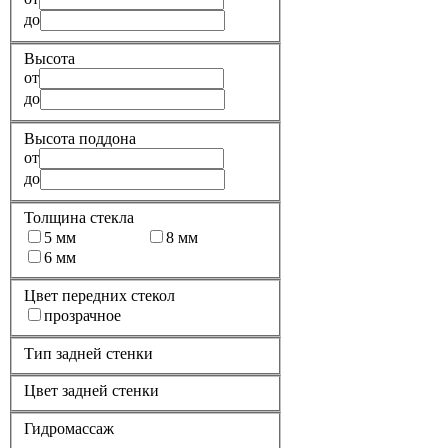
до
Высота
от
до
Высота поддона
от
до
Толщина стекла
5 мм
8 мм
6 мм
Цвет передних стекол
прозрачное
Тип задней стенки
Цвет задней стенки
Гидромассаж