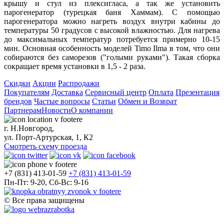
крышу и стул из плексигласа, а так же установить
парогенератор (турецкая баня Хаммам). С помощью
парогенератора можно нагреть воздух внутри кабины до
температуры 50 градусов с высокой влажностью. Для нагрева
до максимальных температур потребуется примерно 10-15
мин. Основная особенность моделей Timo Ilma в том, что они
собираются без саморезов ("голыми руками"). Такая сборка
сокращает время установки в 1,5 - 2 раза.
Скидки
Акции
Распродажи
Покупателям
Доставка
Сервисный центр
Оплата
Презентация
брендов
Частые вопросы
Статьи
Обмен и Возврат
Партнерам
Новости
О компании
г. Н.Новгород,
ул. Порт-Артурская, 1, К2
Смотреть схему проезда
+7 (831) 413-01-59
+7 (831) 413-01-59
Пн-Пт: 9-20, Сб-Вс: 9-16
© Все права защищены