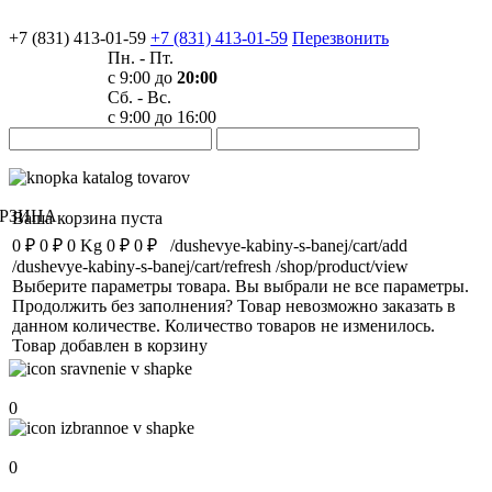
+7 (831) 413-01-59
+7 (831) 413-01-59
Перезвонить
Пн. - Пт.
с 9:00 до
20:00
Сб. - Вс.
с 9:00 до 16:00
РЗИНА
Ваша корзина пуста
0 ₽
0 ₽
0 Kg
0 ₽
0 ₽
/dushevye-kabiny-s-banej/cart/add
/dushevye-kabiny-s-banej/cart/refresh
/shop/product/view
Выберите параметры товара.
Вы выбрали не все параметры.
Продолжить без заполнения?
Товар невозможно заказать в
данном количестве.
Количество товаров не изменилось.
Товар добавлен в корзину
Сравнение
0
Избранное
0