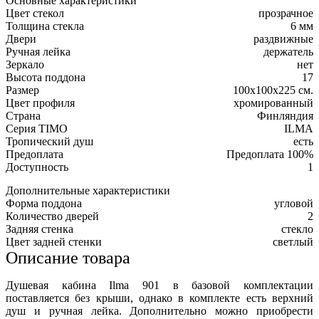
Основные характеристики
Цвет стекол
прозрачное
Толщина стекла
6 мм
Двери
раздвижные
Ручная лейка
держатель
Зеркало
нет
Высота поддона
17
Размер
100x100x225 см.
Цвет профиля
хромированный
Страна
Финляндия
Серия TIMO
ILMA
Тропический душ
есть
Предоплата
Предоплата 100%
Доступность
1
Дополнительные характеристики
Форма поддона
угловой
Количество дверей
2
Задняя стенка
стекло
Цвет задней стенки
светлый
Описание товара
Душевая кабина Ilma 901 в базовой комплектации
поставляется без крыши, однако в комплекте есть верхний
душ и ручная лейка. Дополнительно можно приобрести