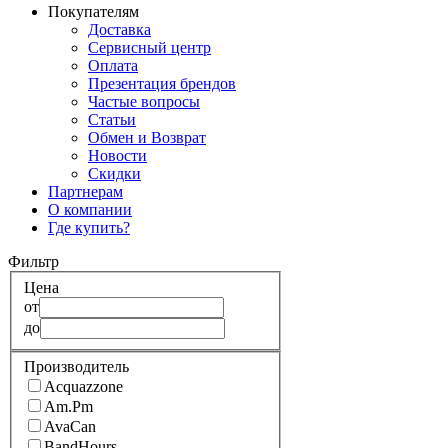
Покупателям
Доставка
Сервисный центр
Оплата
Презентация брендов
Частые вопросы
Статьи
Обмен и Возврат
Новости
Скидки
Партнерам
О компании
Где купить?
Фильтр
Цена
от
до
Производитель
Acquazzone
Am.Pm
AvaCan
BandHours