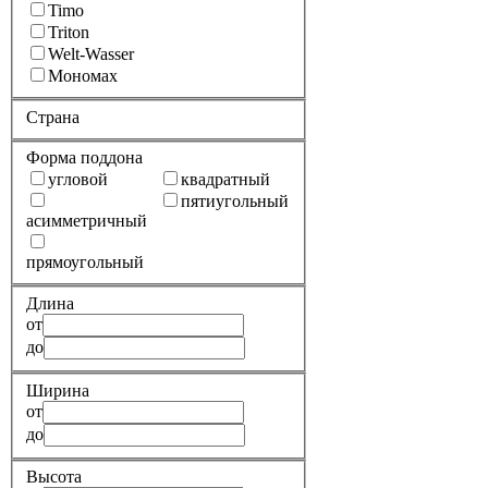
Timo
Triton
Welt-Wasser
Мономах
Страна
Форма поддона
угловой
квадратный
пятиугольный
асимметричный
прямоугольный
Длина
от
до
Ширина
от
до
Высота