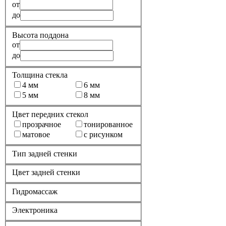
от
до
Высота поддона
от
до
Толщина стекла
4 мм
6 мм
5 мм
8 мм
Цвет передних стекол
прозрачное
тонированное
матовое
с рисунком
Тип задней стенки
Цвет задней стенки
Гидромассаж
Электроника