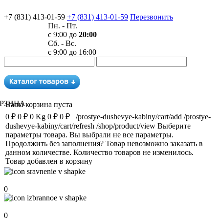
+7 (831) 413-01-59
+7 (831) 413-01-59
Перезвонить
Пн. - Пт.
с 9:00 до
20:00
Сб. - Вс.
с 9:00 до 16:00
РЗИНА
Ваша корзина пуста
0 ₽
0 ₽
0 Kg
0 ₽
0 ₽
/prostye-dushevye-kabiny/cart/add
/prostye-
dushevye-kabiny/cart/refresh
/shop/product/view
Выберите
параметры товара.
Вы выбрали не все параметры.
Продолжить без заполнения?
Товар невозможно заказать в
данном количестве.
Количество товаров не изменилось.
Товар добавлен в корзину
Сравнение
0
Избранное
0